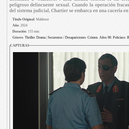
peligroso delincuente sexual. Cuando la operación fracasa
del sistema judicial, Chartier se embarca en una cacería en 
Titulo Original
: Maldoror
Año
: 2024
Duración
: 155 min.
Género
:
Thriller
.
Drama
|
Secuestros / Desapariciones
.
Crimen
.
Años 90
.
Policíaco
.
B
CAPTURAS